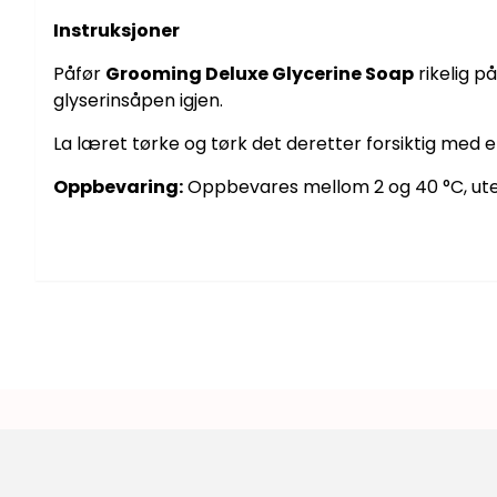
Instruksjoner
Påfør
Grooming Deluxe Glycerine Soap
rikelig p
glyserinsåpen igjen.
La læret tørke og tørk det deretter forsiktig med en
Oppbevaring:
Oppbevares mellom 2 og 40 °C, uten
Instagram-feed
Koble til Instagram 