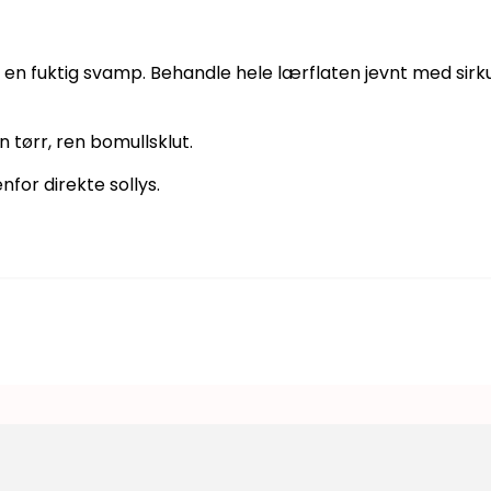
å en fuktig svamp. Behandle hele lærflaten jevnt med sirku
 tørr, ren bomullsklut.
for direkte sollys.
for å vise feed