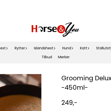
est
Rytter
Islandshest
Hund
Katt
Stallutst
Tilbud
Merker
Grooming Delux
-450ml-
249,-