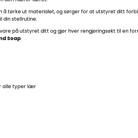
 tørke ut materialet, og sørger for at utstyret ditt forbli
 din stellrutine.
re på utstyret ditt og gjør hver rengjøringsøkt til en fo
ond Soap
.
r alle typer lær