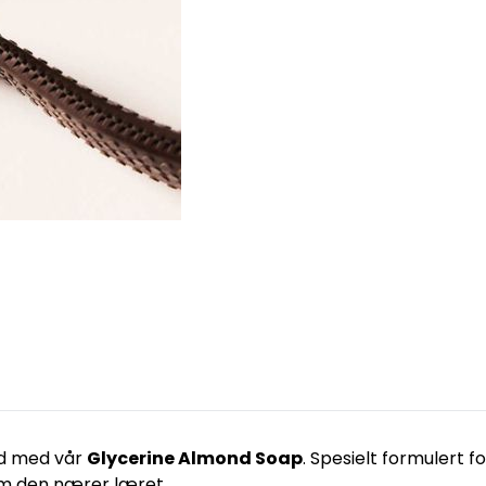
and med vår
Glycerine Almond Soap
. Spesielt formulert f
om den nærer læret.