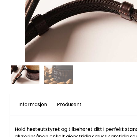
Informasjon
Produsent
Hold hesteutstyret og tilbehøret ditt i perfekt st
glyserinsåpen enkelt gjenstridig smuss samtidig s