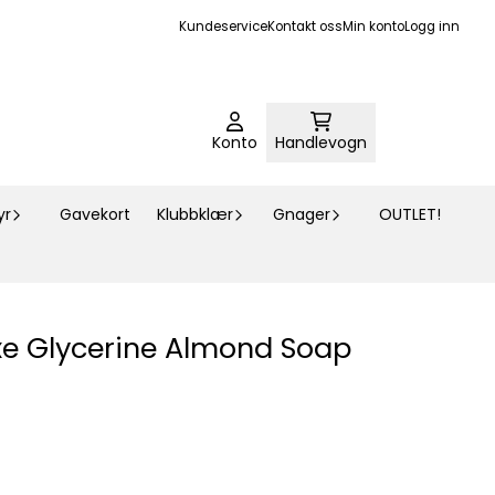
Kundeservice
Kontakt oss
Min konto
Logg inn
Konto
Handlevogn
yr
Gavekort
Klubbklær
Gnager
OUTLET!
e Glycerine Almond Soap