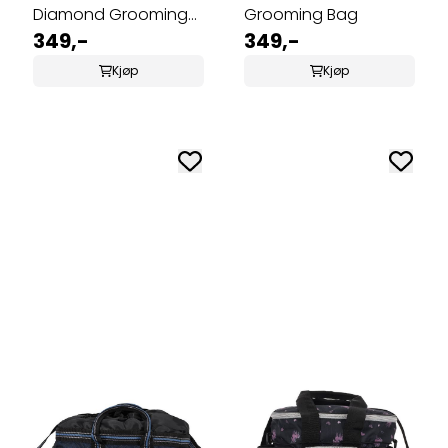
Diamond Grooming
Grooming Bag
Bag
349,-
349,-
Kjøp
Kjøp