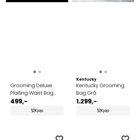
Kentucky
Grooming Deluxe
Kentucky Grooming
Plaiting Waist Bag
Bag Grå
Canvas
499,-
1.299,-
Kjøp
Kjøp