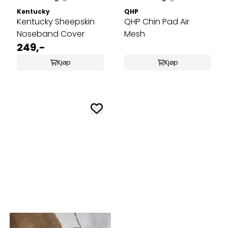
Kentucky
QHP
Kentucky Sheepskin
QHP Chin Pad Air
Noseband Cover
Mesh
249,-
Kjøp
Kjøp