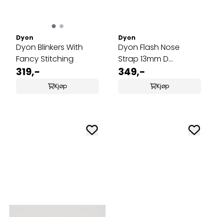
Dyon
Dyon
Dyon Blinkers With
Dyon Flash Nose
Fancy Stitching
Strap 13mm D
319,-
Collection
349,-
Kjøp
Kjøp