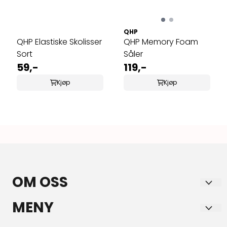
QHP
QHP Elastiske Skolisser
QHP Memory Foam
Sort
Såler
59,-
119,-
Kjøp
Kjøp
OM OSS
HORSE & YOU AS
MENY
Aksdal Senter