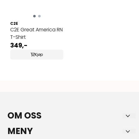
C2E
C2E Great America RN
T-Shirt
349,-
Kjøp
OM OSS
HORSE & YOU AS
MENY
Aksdal Senter