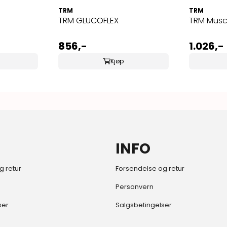
TRM
TRM
TRM GLUCOFLEX
TRM Musc
856,-
1.026,-
Kjøp
INFO
g retur
Forsendelse og retur
Personvern
ser
Salgsbetingelser