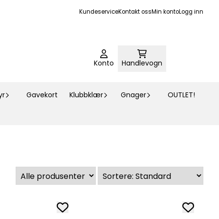
Kundeservice
Kontakt oss
Min konto
Logg inn
Konto
Handlevogn
yr
Gavekort
Klubbklær
Gnager
OUTLET!