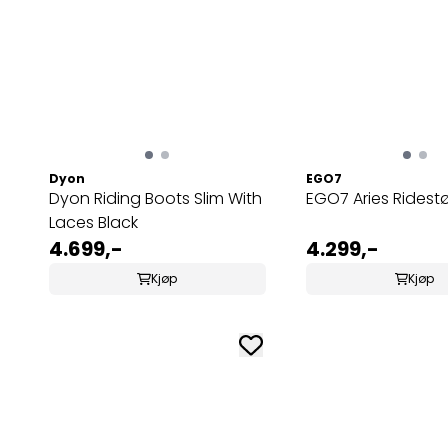
Dyon
EGO7
Dyon Riding Boots Slim With
EGO7 Aries Ridestø
Laces Black
4.699,-
4.299,-
Kjøp
Kjøp