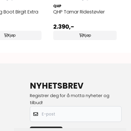
QHP
 Boot Birgit Extra
QHP Tamar Ridestøvler
2.390,-
Kjøp
Kjøp
NYHETSBREV
Registrer deg for å motta nyheter og
tilbud!
E-post