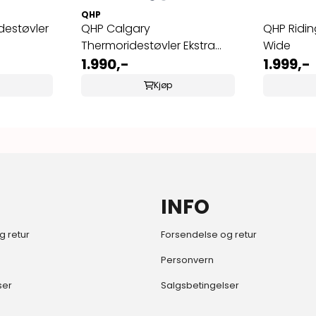
QHP
destøvler
QHP Calgary
QHP Riding
Thermoridestøvler Ekstra
Wide
Vidde
1.990,-
1.999,-
Kjøp
INFO
g retur
Forsendelse og retur
Personvern
ser
Salgsbetingelser