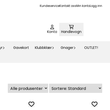
Kundeservice
Kontakt oss
Min konto
Logg inn
Konto
Handlevogn
yr
Gavekort
Klubbklær
Gnager
OUTLET!