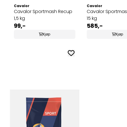
Cavalor
Cavalor
Cavalor Sportmash Recup
Cavalor Sportma
1,5 kg
15 kg
99,-
585,-
Kjøp
Kjøp