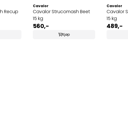
Cavalor
Cavalor
sh Recup
Cavalor Strucomash Beet
Cavalor S
15 kg
15 kg
560,-
489,-
Kjøp