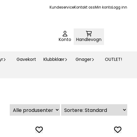
Kundeservice
Kontakt oss
Min konto
Logg inn
Konto
Handlevogn
yr
Gavekort
Klubbklær
Gnager
OUTLET!