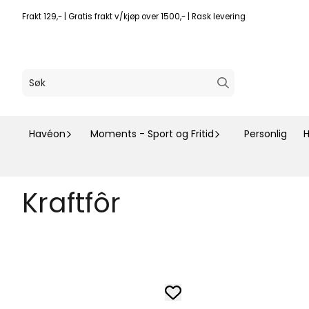
Hopp til innhold
Frakt 129,- | Gratis frakt v/kjøp over 1500,- | Rask levering
Havéon
Moments - Sport og Fritid
Personlig
H
Kraftfôr