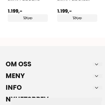
1.199,-
1.199,-
Kjøp
Kjøp
OM OSS
HORSE & YOU AS
MENY
Aksdal Senter
Forsendelse og retur
INFO
5570 Aksdal
Personvern
Forsendelse og retur
NYHETSBREV
Org. nr. 917993432
Salgsbetingelser