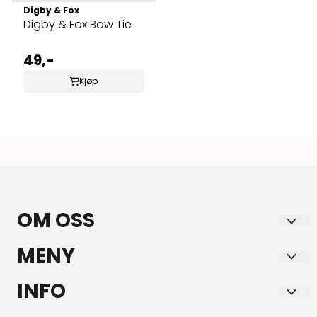
Digby & Fox
Digby & Fox Bow Tie
49,-
Kjøp
OM OSS
HORSE & YOU AS
MENY
Aksdal Senter
Forsendelse og retur
INFO
5570 Aksdal
Personvern