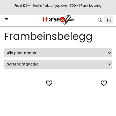
Hopp til innhold
Frakt 129,- | Gratis frakt v/kjøp over 1500,- | Rask levering
Frambeinsbelegg