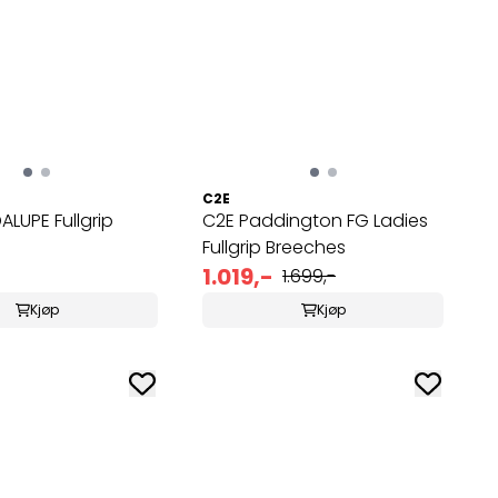
C2E
LUPE Fullgrip
C2E Paddington FG Ladies
Fullgrip Breeches
1.019,-
1.699,-
Kjøp
Kjøp