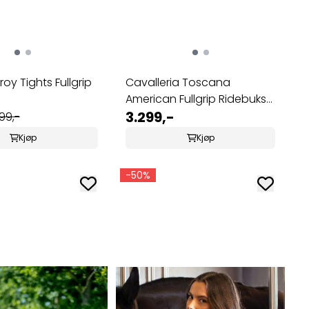
oy Tights Fullgrip
Cavalleria Toscana
American Fullgrip Ridebukse
...
3.299,-
99,-
Kjøp
Kjøp
-50%