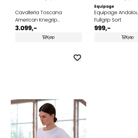
Equipage
Cavalleria Toscana
Equipage Andalo
American Knegrip
Fullgrip Sort
Ridebukse ...
3.099,-
999,-
Kjøp
Kjøp