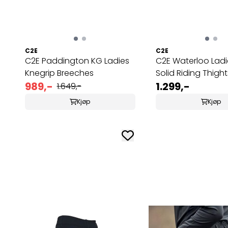
C2E
C2E
C2E Paddington KG Ladies
C2E Waterloo Ladi
Knegrip Breeches
Solid Riding Thight
989,-
1.299,-
1.649,-
Kjøp
Kjøp