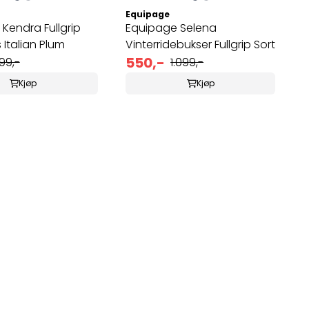
Equipage
Kendra Fullgrip
Equipage Selena
 Italian Plum
Vinterridebukser Fullgrip Sort
550,-
99,-
1.099,-
Kjøp
Kjøp