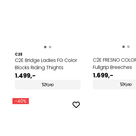
C2E
C2E FRESNO COLOR
C2E Bridge Ladies FG Color
Fullgrip Breeches
Blocks Riding Thights
1.699,-
1.499,-
Kjøp
Kjøp
-40%