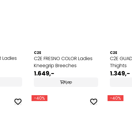
C2E
C2E
 Ladies
C2E FRESNO COLOR Ladies
C2E GUADA
Kneegrip Breeches
Thights
1.649,-
1.349,-
Kjøp
-40%
-40%