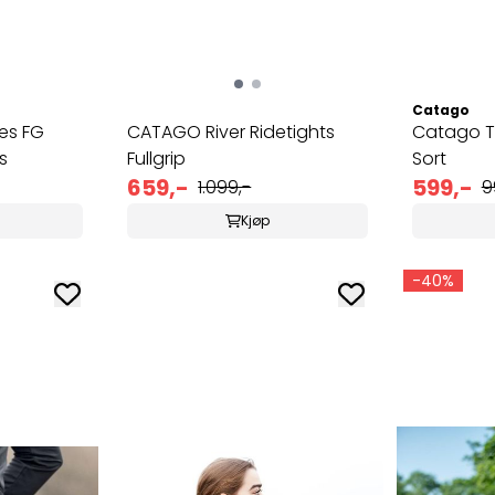
Catago
es FG
CATAGO River Ridetights
Catago Tr
s
Fullgrip
Sort
659,-
599,-
1.099,-
9
Kjøp
-40%