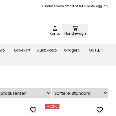
Kundeservice
Kontakt oss
Min konto
Logg inn
Konto
Handlevogn
yr
Gavekort
Klubbklær
Gnager
OUTLET!
-40%