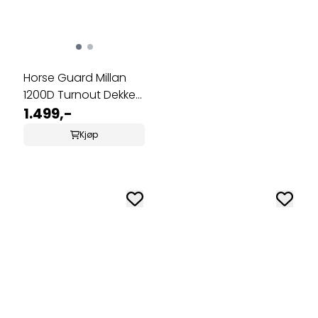
Horse Guard Millan
1200D Turnout Dekken
Avtagbar ...
1.499,-
Kjøp