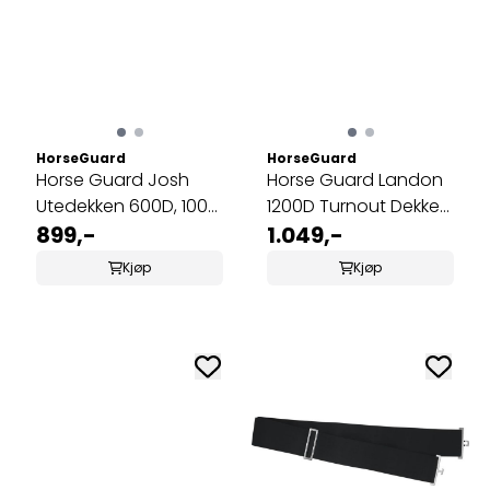
HorseGuard
HorseGuard
Horse Guard Josh
Horse Guard Landon
Utedekken 600D, 100
1200D Turnout Dekken
g
899,-
200g
1.049,-
Kjøp
Kjøp