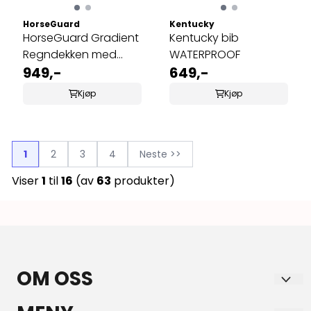
HorseGuard
Kentucky
HorseGuard Gradient
Kentucky bib
Regndekken med
WATERPROOF
Fleecefôr
949,-
649,-
Kjøp
Kjøp
1
2
3
4
Neste >>
Viser
1
til
16
(av
63
produkter)
OM OSS
HORSE & YOU AS