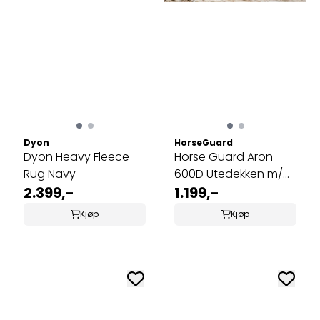
Dyon
HorseGuard
Dyon Heavy Fleece
Horse Guard Aron
Rug Navy
600D Utedekken m/
2.399,-
Teddyfleece ...
1.199,-
Kjøp
Kjøp