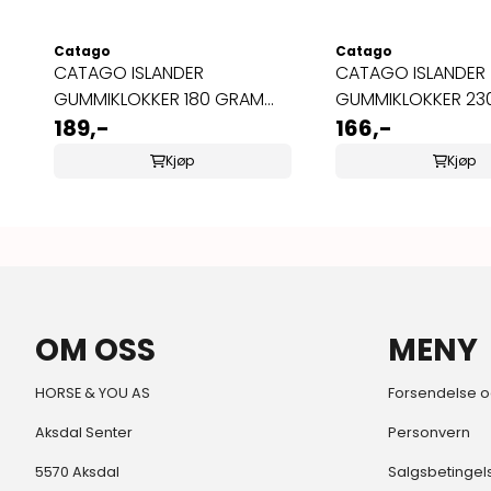
Catago
Catago
CATAGO ISLANDER
CATAGO ISLANDER
GUMMIKLOKKER 180 GRAM
GUMMIKLOKKER 23
HVITE
189,-
HVITE
166,-
Kjøp
Kjøp
OM OSS
MENY
HORSE & YOU AS
Forsendelse o
Aksdal Senter
Personvern
5570 Aksdal
Salgsbetingel