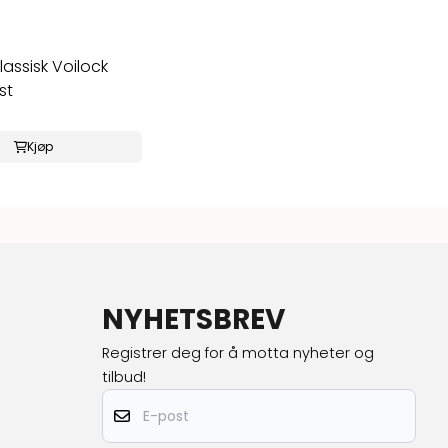
assisk Voilock
st
Kjøp
NYHETSBREV
Registrer deg for å motta nyheter og
tilbud!
E-post