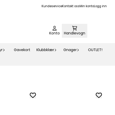
Kundeservice
Kontakt oss
Min konto
Logg inn
Konto
Handlevogn
yr
Gavekort
Klubbklær
Gnager
OUTLET!