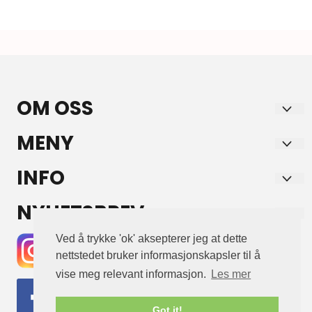
Instagram for å vise feed
OM OSS
HORSE & YOU AS
MENY
Aksdal Senter
Forsendelse og retur
INFO
5570 Aksdal
Personvern
Forsendelse og retur
NYHETSBREV
Org. nr. 917993432
Salgsbetingelser
Personvern
Registrer deg for å motta nyheter og tilbud!
Tlf:
92497619
Ved å trykke 'ok' aksepterer jeg at dette
E-post
Salgsbetingelser
nettstedet bruker informasjonskapsler til å
marianne@horse-and-you.com
vise meg relevant informasjon.
Les mer
Registrer deg
Got it!