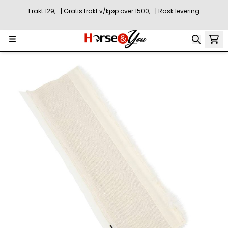
Hopp til innhold
Frakt 129,- | Gratis frakt v/kjøp over 1500,- | Rask levering